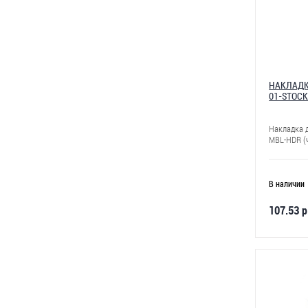
НАКЛАДК
01-STOCK
Накладка д
MBL-HDR (
В наличии
107.53 р