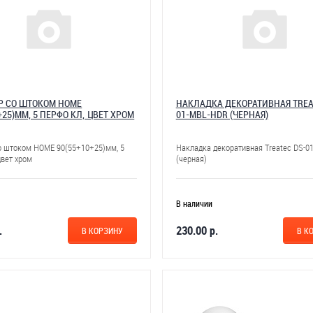
 СО ШТОКОМ HOME
НАКЛАДКА ДЕКОРАТИВНАЯ TREA
+25)ММ, 5 ПЕРФО КЛ, ЦВЕТ ХРОМ
01-MBL-HDR (ЧЕРНАЯ)
о штоком HOME 90(55+10+25)мм, 5
Накладка декоративная Treatec DS-0
цвет хром
(черная)
В наличии
.
230.00 р.
В КОРЗИНУ
В К