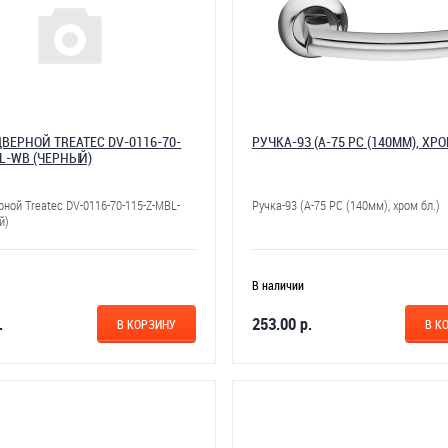
ВЕРНОЙ TREATEC DV-0116-70-
РУЧКА-93 (А-75 РС (140ММ), ХРО
BL-WB (ЧЕРНЫЙ)
рной Treatec DV-0116-70-115-Z-MBL-
Ручка-93 (А-75 РС (140мм), хром бл.)
й)
В наличии
.
253.00 р.
В КОРЗИНУ
В К