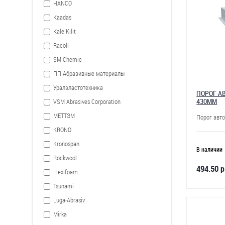
HANCO
Kaadas
Kale Kilit
Racoll
SM Chemie
ПП Абразивные материалы
Уралэластотехника
ПОРОГ А
430ММ
VSM Abrasives Corporation
МЕТТЭМ
Порог авт
KRONO
Kronospan
В наличии
Rockwool
494.50 р
Flexifoam
Tsunami
Luga-Abrasiv
Mirka