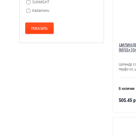
SUNMIGHT
Kastamonu
ЦИЛИНДР
90(55+10
Цилиндр с
перфо кл, 
В наличии
505.45 р