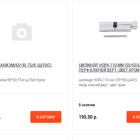
ХАНИЗМ/65*30-75/К-Ш/ЛАТ/
ЦИЛИНДР НОРА,110 ММ (55*55)
ПЕРФ.КЛЮЧЕЙ,ВЕРТ. ЦВЕТ ХРОМ
низм/65*30-75/к-ш/Лат/Хром
Цилиндр НОРА,110 мм (55*55)ЦАМ,5
перф.ключей,верт. цвет хром
В наличии
.
195.50 р.
В КОРЗИНУ
В К