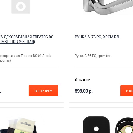
А ДЕКОРАТИВНАЯ TREATEC DS-
РУЧКА А-76 РС, ХРОМ БЛ.
-MBL-HDR (ЧЕРНАЯ)
екоративная Treatec DS-01-Stock-
Ручка А-76 РС, хром бл.
черная)
В наличии
.
598.00 р.
В КОРЗИНУ
В К