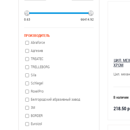
0.63
66414.92
ПРОИЗВОДИТЕЛЬ
Abraforce
Адгезив
TREATEC
ЦИЛ. МЕ
ХРОМ
TRELLEBORG
Цил. меха
Sila
Schlegel
RoxelPro
В наличии
Белгородский абразивный завод
3М
218.50 р
BORDER
Euroizol