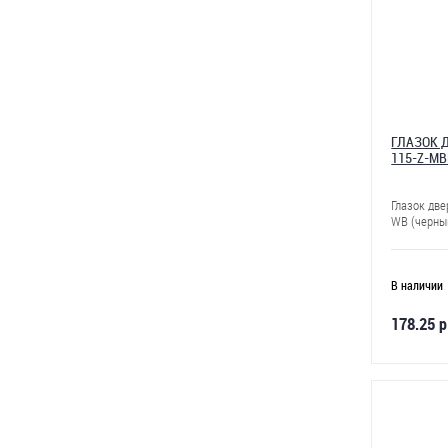
ГЛАЗОК Д
115-Z-M
Глазок две
WB (черны
В наличии
178.25 р