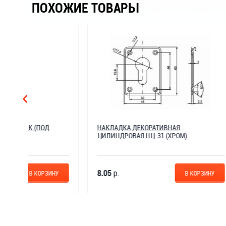
ПОХОЖИЕ ТОВАРЫ
НАКЛАДКА ДЕКОРАТИВНАЯ
ЗАГЛУШ
ЦИЛИНДРОВАЯ НЦ-31 (ХРОМ)
8.05
р.
8.86
р.
НУ
В КОРЗИНУ