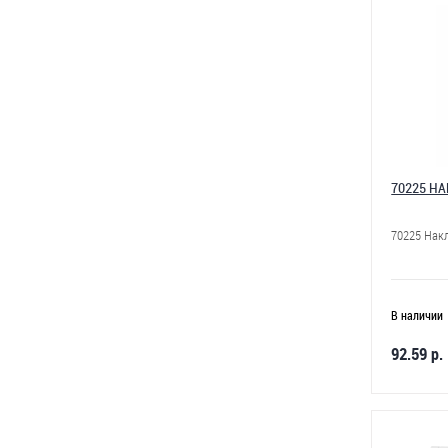
70225 Н
70225 Нак
В наличии
92.59 р.