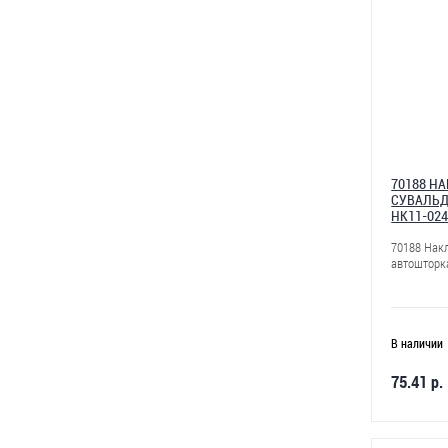
70188 Н
СУВАЛЬД
НК11-024
70188 Нак
автошторк
В наличии
75.41 р.