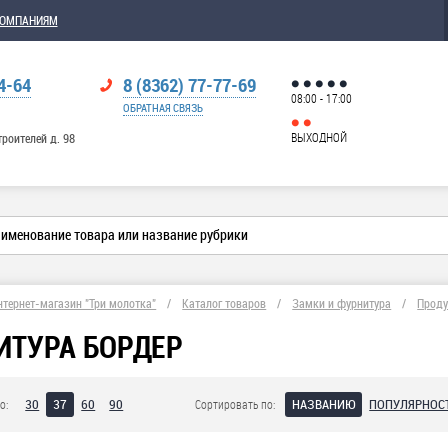
КОМПАНИЯМ
4-64
8 (8362) 77-77-69
08:00 - 17:00
ОБРАТНАЯ СВЯЗЬ
ВЫХОДНОЙ
троителей д. 98
нтернет-магазин "Три молотка"
/
Каталог товаров
/
Замки и фурнитура
/
Проду
ИТУРА БОРДЕР
30
37
60
90
НАЗВАНИЮ
ПОПУЛЯРНОС
о:
Сортировать по: