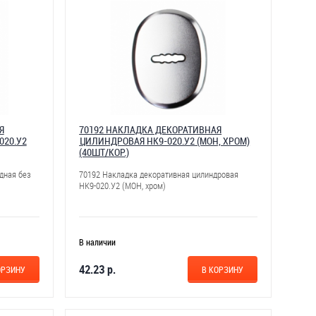
Я
70192 НАКЛАДКА ДЕКОРАТИВНАЯ
020.У2
ЦИЛИНДРОВАЯ НК9-020.У2 (МОН, ХРОМ)
(40ШТ/КОР.)
дная без
70192 Накладка декоративная цилиндровая
НК9-020.У2 (МОН, хром)
В наличии
42.23 р.
ОРЗИНУ
В КОРЗИНУ