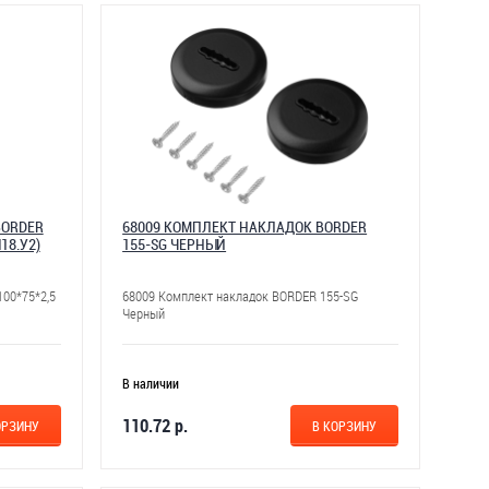
BORDER
68009 КОМПЛЕКТ НАКЛАДОК BORDER
18.У2)
155-SG ЧЕРНЫЙ
00*75*2,5
68009 Комплект накладок BORDER 155-SG
Черный
В наличии
110.72 р.
ОРЗИНУ
В КОРЗИНУ