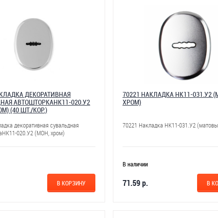
АКЛАДКА ДЕКОРАТИВНАЯ
70221 НАКЛАДКА НК11-031.У2 
НАЯ АВТОШТОРКАНК11-020.У2
ХРОМ)
М) (40 ШТ./КОР.)
ладка декоративная сувальдная
70221 Накладка НК11-031.У2 (матовы
аНК11-020.У2 (МОН, хром)
В наличии
71.59 р.
В КОРЗИНУ
В К