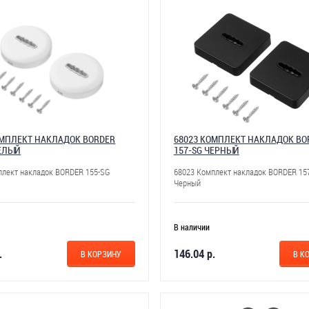
ОМПЛЕКТ НАКЛАДОК BORDER
68023 КОМПЛЕКТ НАКЛАДОК BO
БЕЛЫЙ
157-SG ЧЕРНЫЙ
плект накладок BORDER 155-SG
68023 Комплект накладок BORDER 15
Черный
В наличии
.
146.04 р.
В КОРЗИНУ
В К