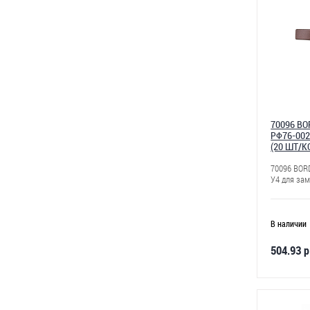
70096 B
РФ76-002
(20 ШТ/К
70096 BOR
У4 для зам
В наличии
504.93 р