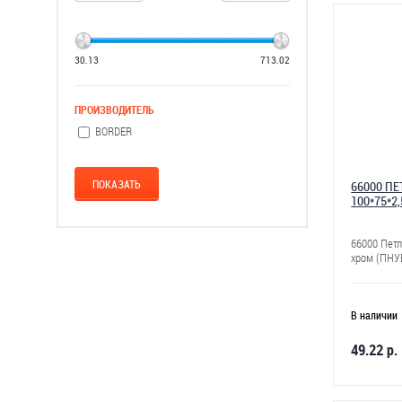
30.13
713.02
ПРОИЗВОДИТЕЛЬ
BORDER
66000 П
100*75*2
66000 Пет
хром (ПНУ
В наличии
49.22 р.