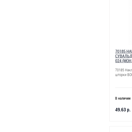
70185 Н
СУВАЛЬД
024 (МОН
70185 Нак
шторки BO
В наличии
49.63 р.