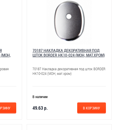
Я
70187 НАКЛАДКА ДЕКОРАТИВНАЯ ПОД
 (МОН,
ШТОК BORDER НК10-024 (МОН, МАТ.ХРОМ)
дровая
70187 Накладка декоративная под шток BORDER
НК10-024 (МОН, мат.хром)
В наличии
49.63 р.
ОРЗИНУ
В КОРЗИНУ