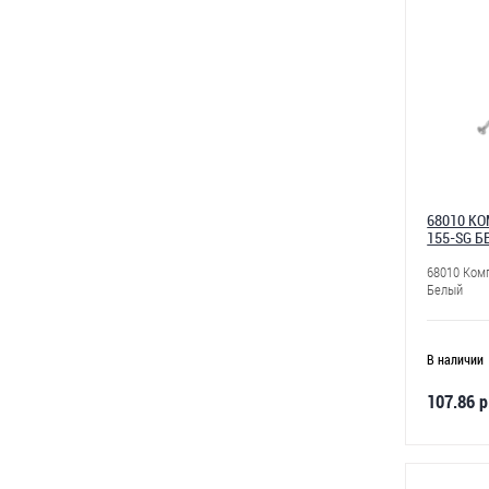
68010 К
155-SG 
68010 Ком
Белый
В наличии
107.86 р