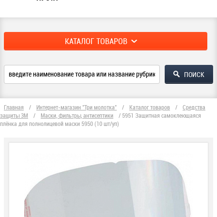
КАТАЛОГ ТОВАРОВ
Главная
/
Интернет-магазин "Три молотка"
/
Каталог товаров
/
Средства
защиты 3М
/
Маски, фильтры, антисептики
/
5951 Защитная самоклеющаяся
плёнка для полнолицевой маски 5950 (10 шт/уп)