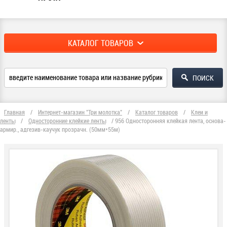
КАТАЛОГ ТОВАРОВ
Главная
/
Интернет-магазин "Три молотка"
/
Каталог товаров
/
Клеи и
ленты
/
Односторонние клейкие ленты
/
956 Односторонняя клейкая лента, основа-
армир., адгезив-каучук прозрачн. (50мм*55м)