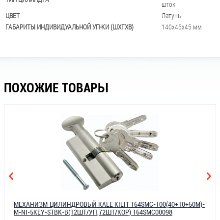
шток
ЦВЕТ
Латунь
ГАБАРИТЫ ИНДИВИДУАЛЬНОЙ УП-КИ (ШХГХВ)
140x45x45 мм
ПОХОЖИЕ ТОВАРЫ
МЕХАНИЗМ ЦИЛИНДРОВЫЙ KALE KILIT 164SMC-100(40+10+50M)-
M-NI-5KEY-STBК-В(12ШТ/УП,72ШТ/КОР) 164SMC00098