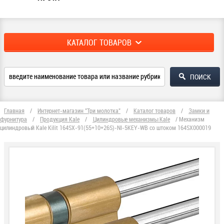
КАТАЛОГ ТОВАРОВ
Главная
/
Интернет-магазин "Три молотка"
/
Каталог товаров
/
Замки и
фурнитура
/
Продукция Kale
/
Цилиндровые механизмы Kale
/
Механизм
цилиндровый Kale Kilit 164SX-91(55+10+26S)-NI-5KEY-WB со штоком 164SX000019