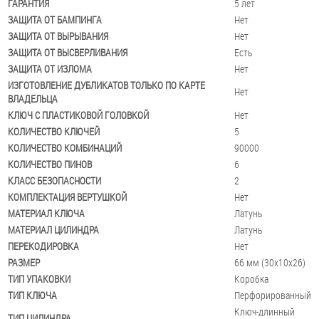
ГАРАНТИЯ
5 лет
ЗАЩИТА ОТ БАМПИНГА
Нет
ЗАЩИТА ОТ ВЫРЫВАНИЯ
Нет
ЗАЩИТА ОТ ВЫСВЕРЛИВАНИЯ
Есть
ЗАЩИТА ОТ ИЗЛОМА
Нет
ИЗГОТОВЛЕНИЕ ДУБЛИКАТОВ ТОЛЬКО ПО КАРТЕ
Нет
ВЛАДЕЛЬЦА
КЛЮЧ С ПЛАСТИКОВОЙ ГОЛОВКОЙ
Нет
КОЛИЧЕСТВО КЛЮЧЕЙ
5
КОЛИЧЕСТВО КОМБИНАЦИЙ
90000
КОЛИЧЕСТВО ПИНОВ
6
КЛАСС БЕЗОПАСНОСТИ
2
КОМПЛЕКТАЦИЯ ВЕРТУШКОЙ
Нет
МАТЕРИАЛ КЛЮЧА
Латунь
МАТЕРИАЛ ЦИЛИНДРА
Латунь
ПЕРЕКОДИРОВКА
Нет
РАЗМЕР
66 мм (30x10x26)
ТИП УПАКОВКИ
Коробка
ТИП КЛЮЧА
Перфорированный
Ключ-длинный
ТИП ЦИЛИНДРА