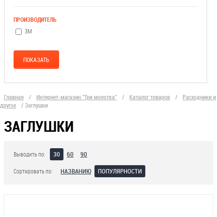
ПРОИЗВОДИТЕЛЬ
3М
Главная
/
Интернет-магазин "Три молотка"
/
Каталог товаров
/
Расходники и
другое
/
Заглушки
ЗАГЛУШКИ
30
60
90
Выводить по:
НАЗВАНИЮ
ПОПУЛЯРНОСТИ
Сортировать по: