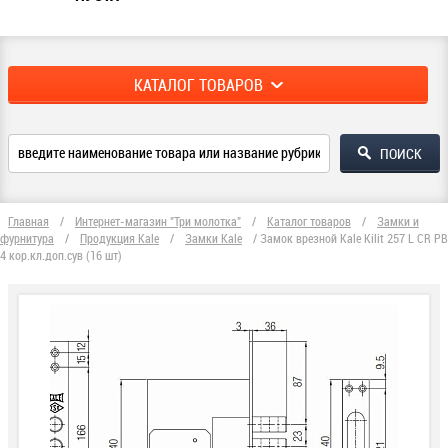
КАТАЛОГ ТОВАРОВ
Главная
/
Интернет-магазин "Три молотка"
/
Каталог товаров
/
Замки и
фурнитура
/
Продукция Kale
/
Замки Kale
/
Замок врезной Kale Kilit 257 L CR PB
4 кор.кл.доп.сув (16 шт)