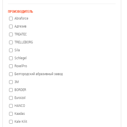
ПРОИЗВОДИТЕЛЬ
Abraforce
Адгезив
TREATEC
TRELLEBORG
Sila
Schlegel
RoxelPro
Белгородский абразивный завод
3М
BORDER
Euroizol
HANCO
Kaadas
Kale Kilit