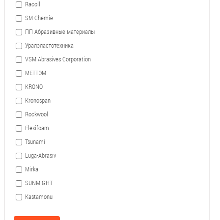
Racoll
SM Chemie
ПП Абразивные материалы
Уралэластотехника
VSM Abrasives Corporation
МЕТТЭМ
KRONO
Kronospan
Rockwool
Flexifoam
Tsunami
Luga-Abrasiv
Mirka
SUNMIGHT
Kastamonu