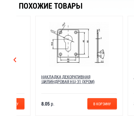
ПОХОЖИЕ ТОВАРЫ
НАКЛАДКА ДЕКОРАТИВНАЯ
ЗАГЛУШК
ЦИЛИНДРОВАЯ НЦ-31 (ХРОМ)
8.05
р.
8.86
р.
НУ
В КОРЗИНУ