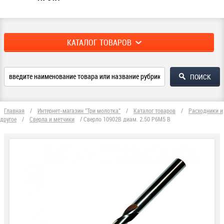
КАТАЛОГ ТОВАРОВ
Главная
/
Интернет-магазин "Три молотка"
/
Каталог товаров
/
Расходники и
другое
/
Сверла и метчики
/
Сверло 10902В диам. 2.50 Р6М5 В