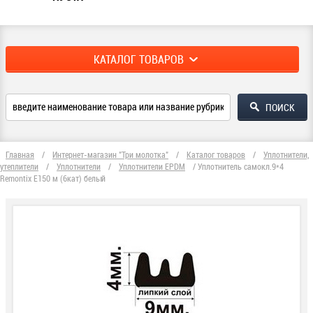
КАТАЛОГ ТОВАРОВ
Главная
/
Интернет-магазин "Три молотка"
/
Каталог товаров
/
Уплотнители,
утеплители
/
Уплотнители
/
Уплотнители EPDM
/
Уплотнитель самокл.9*4
Remontix E150 м (6кат) белый