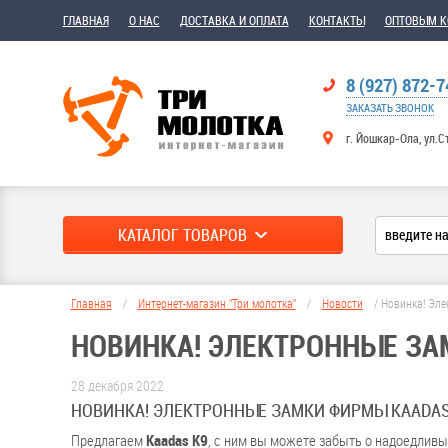
ГЛАВНАЯ
О НАС
ДОСТАВКА И ОПЛАТА
КОНТАКТЫ
ОПТОВЫМ 
8 (927) 872-7
ЗАКАЗАТЬ ЗВОНОК
г. Йошкар-Ола, ул.С
КАТАЛОГ ТОВАРОВ
Главная
/
Интернет-магазин "Три молотка"
/
Новости
/
Новинка! Эле
НОВИНКА! ЭЛЕКТРОННЫЕ ЗА
28 декабря 2022
НОВИНКА! ЭЛЕКТРОННЫЕ ЗАМКИ ФИРМЫ KAADA
Предлагаем
Kaadas K9
, с ним вы можете забыть о надоедливы