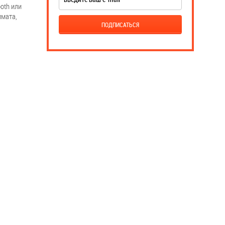
oth или
имата,