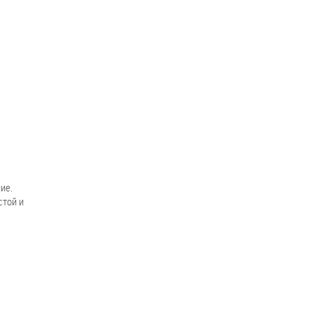
ие.
стой и