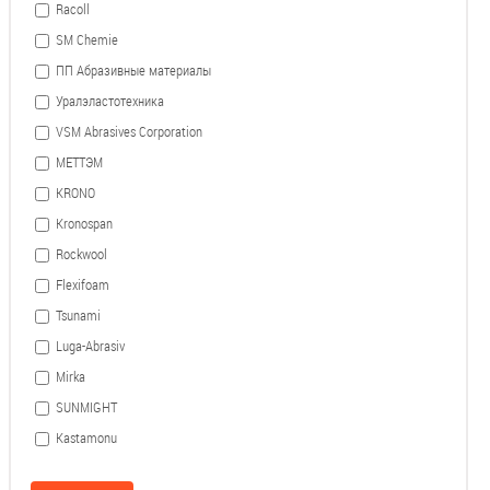
Racoll
SM Chemie
ПП Абразивные материалы
Уралэластотехника
VSM Abrasives Corporation
МЕТТЭМ
KRONO
Kronospan
Rockwool
Flexifoam
Tsunami
Luga-Abrasiv
Mirka
SUNMIGHT
Kastamonu