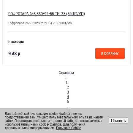
ГОФРОТАРА №5 350*92*55 ТИ-23 (50ШТ/УП)
Гофротара №5 350*92*55 ТИ-23 (50шт/уп)
В наличии
9.48 р.
В КОРЗИНУ
Страницы:
←
1
2
3
4
5
...
20
Данный веб-сайт использует cookie-файлы в целях
21
предоставления вам лучшего пользовательского опыта на нашем
→
сайте. Продолжая использовать данный сайт, вы соглашаетесь с
Принять
использованием нами cookie-файлов. Для получения
ВСЕ
дополнительной информации см.
Политика Cookie
.