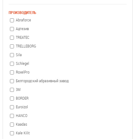
ПРОИЗВОДИТЕЛЬ
Abraforce
Адгезив
TREATEC
TRELLEBORG
Sila
Schlegel
RoxelPro
Белгородский абразивный завод
3М
BORDER
Euroizol
HANCO
Kaadas
Kale Kilit