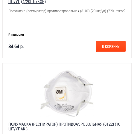
ШТ/УП) (720ШТ/КОР)
Полумаска (респиратор) противоаэрозольная (8101) (20 шт/уп) (720шт/кор)
В наличии
34.64 р.
В КОРЗИНУ
ПОЛУМАСКА (РЕСПИРАТОР) ПРОТИВОАЭРОЗОЛЬНАЯ (8122) (10
ШТ/УПАК.)