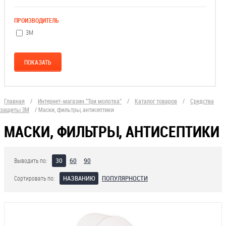
ПРОИЗВОДИТЕЛЬ
3М
Главная
/
Интернет-магазин "Три молотка"
/
Каталог товаров
/
Средства
защиты 3М
/
Маски, фильтры, антисептики
МАСКИ, ФИЛЬТРЫ, АНТИСЕПТИКИ
30
60
90
Выводить по:
НАЗВАНИЮ
ПОПУЛЯРНОСТИ
Сортировать по: