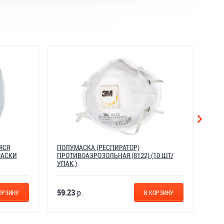
ЯСЯ
ПОЛУМАСКА (РЕСПИРАТОР)
ПОЛ
МАСКИ
ПРОТИВОАЭРОЗОЛЬНАЯ (8122) (10 ШТ/
ФИЛ
УПАК.)
(48
59.23
р.
60.
ОРЗИНУ
В КОРЗИНУ