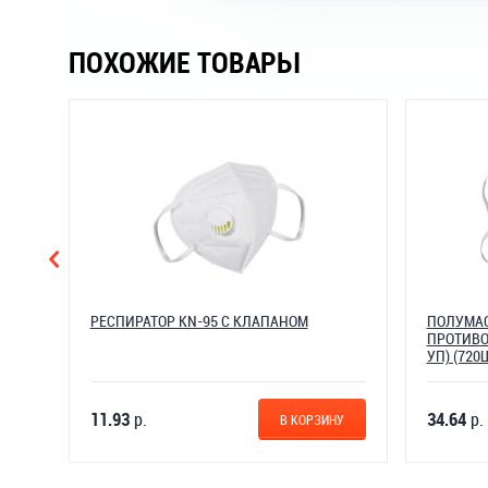
ПОХОЖИЕ ТОВАРЫ
РЕСПИРАТОР KN-95 С КЛАПАНОМ
ПОЛУМАС
ПРОТИВОА
УП) (720
11.93
р.
34.64
р.
У
В КОРЗИНУ