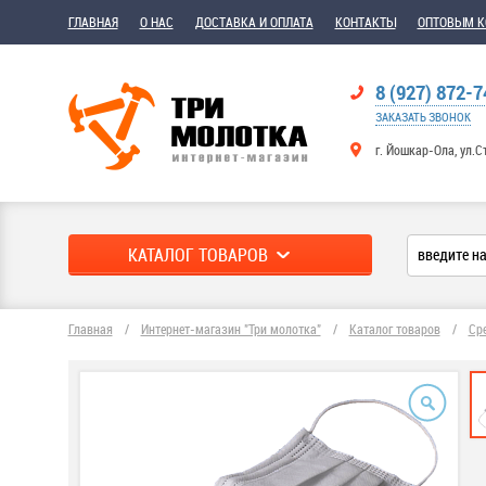
ГЛАВНАЯ
О НАС
ДОСТАВКА И ОПЛАТА
КОНТАКТЫ
ОПТОВЫМ 
8 (927) 872-7
ЗАКАЗАТЬ ЗВОНОК
г. Йошкар-Ола, ул.С
КАТАЛОГ ТОВАРОВ
Главная
/
Интернет-магазин "Три молотка"
/
Каталог товаров
/
Ср