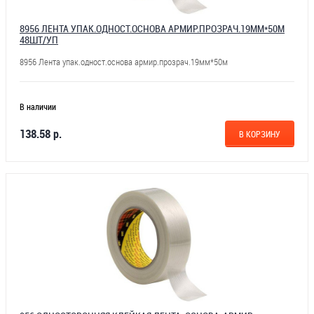
8956 ЛЕНТА УПАК.ОДНОСТ.ОСНОВА АРМИР.ПРОЗРАЧ.19ММ*50М
48ШТ/УП
8956 Лента упак.одност.основа армир.прозрач.19мм*50м
В наличии
138.58 р.
В КОРЗИНУ