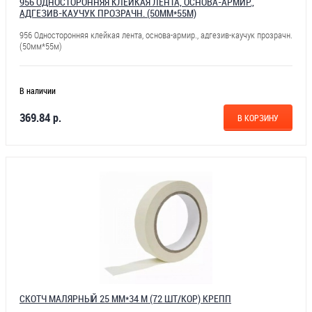
956 ОДНОСТОРОННЯЯ КЛЕЙКАЯ ЛЕНТА, ОСНОВА-АРМИР.,
АДГЕЗИВ-КАУЧУК ПРОЗРАЧН. (50ММ*55М)
956 Односторонняя клейкая лента, основа-армир., адгезив-каучук прозрачн.
(50мм*55м)
В наличии
369.84 р.
В КОРЗИНУ
СКОТЧ МАЛЯРНЫЙ 25 ММ*34 М (72 ШТ/КОР) КРЕПП