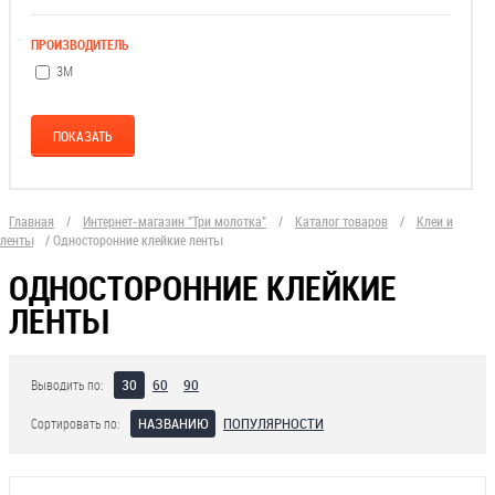
ПРОИЗВОДИТЕЛЬ
3М
Главная
/
Интернет-магазин "Три молотка"
/
Каталог товаров
/
Клеи и
ленты
/
Односторонние клейкие ленты
ОДНОСТОРОННИЕ КЛЕЙКИЕ
ЛЕНТЫ
30
60
90
Выводить по:
НАЗВАНИЮ
ПОПУЛЯРНОСТИ
Сортировать по: