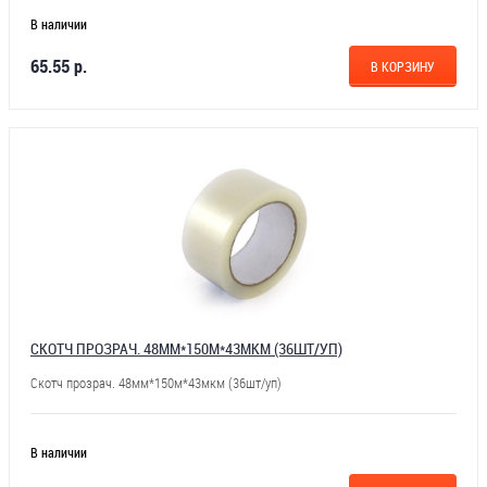
В наличии
65.55 р.
В КОРЗИНУ
СКОТЧ ПРОЗРАЧ. 48ММ*150М*43МКМ (36ШТ/УП)
Скотч прозрач. 48мм*150м*43мкм (36шт/уп)
В наличии