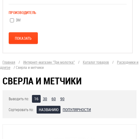
ПРОИЗВОДИТЕЛЬ
3М
Главная
/
Интернет-магазин "Три молотка"
/
Каталог товаров
/
Расходники и
другое
/
Сверла и метчики
СВЕРЛА И МЕТЧИКИ
16
30
60
90
Выводить по:
НАЗВАНИЮ
ПОПУЛЯРНОСТИ
Сортировать по: