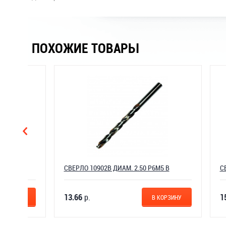
ПОХОЖИЕ ТОВАРЫ
СВЕРЛО 10902В ДИАМ. 2.50 Р6М5 В
СВЕРЛО 1
13.66
р.
15.10
р.
У
В КОРЗИНУ