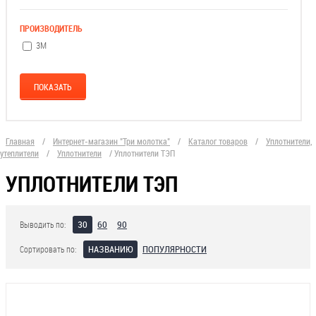
ПРОИЗВОДИТЕЛЬ
3М
Главная
/
Интернет-магазин "Три молотка"
/
Каталог товаров
/
Уплотнители,
утеплители
/
Уплотнители
/
Уплотнители ТЭП
УПЛОТНИТЕЛИ ТЭП
30
60
90
Выводить по:
НАЗВАНИЮ
ПОПУЛЯРНОСТИ
Сортировать по: